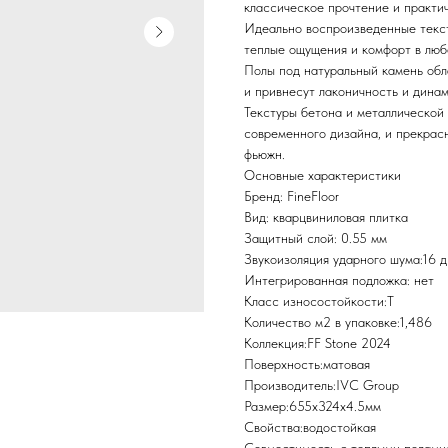
классическое прочтение и практич
Идеально воспроизведенные текст
теплые ощущения и комфорт в люб
Полы под натуральный камень обл
и привнесут лаконичность и динам
Текстуры бетона и металлической
современного дизайна, и прекрасн
фьюжн.
Основные характеристики
Бренд: FineFloor
Вид: кварцвиниловая плитка
Защитный слой: 0.55 мм
Звукоизоляция ударного шума:16 
Интегрированная подложка: нет
Класс износостойкости:T
Количество м2 в упаковке:1,486
Коллекция:FF Stone 2024
Поверхность:матовая
Производитель:IVC Group
Размер:655x324x4.5мм
Свойства:водостойкая