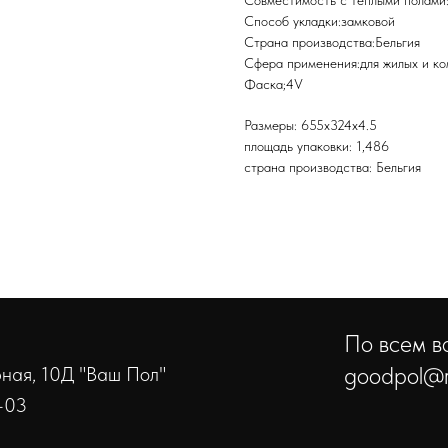
Совместимость с теплыми полами:
Способ укладки:замковой
Страна производства:Бельгия
Сфера применения:для жилых и к
Фаска;4V
Размеры: 655x324x4.5
площадь упаковки: 1,486
страна производства: Бельгия
По всем во
goodpol@r
ерная, 10Д "Ваш Пол"
-03