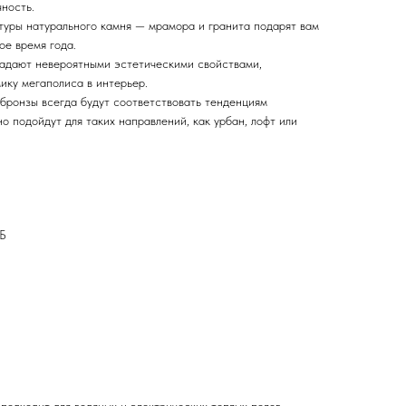
ность.
уры натурального камня — мрамора и гранита подарят вам
ое время года.
адают невероятными эстетическими свойствами,
ику мегаполиса в интерьер.
 бронзы всегда будут соответствовать тенденциям
о подойдут для таких направлений, как урбан, лофт или
дБ