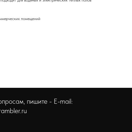
подходит для водяных и электрических теплых полов
оммерческих помещений
просам, пишите - E-mail:
ambler.ru