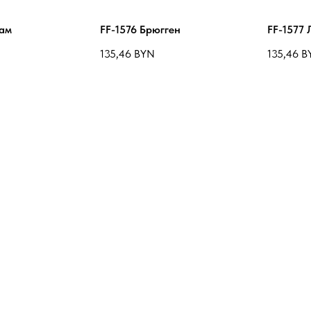
иам
FF-1576 Брюгген
FF-1577
135,46
BYN
135,46
B
бек
FF-1581 Вианден
FF-1590
135,46
BYN
135,46
B