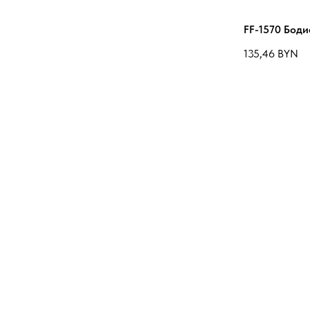
FF-1570 Бод
135,46
BYN
FF-1580 Гаас
135,46
BYN