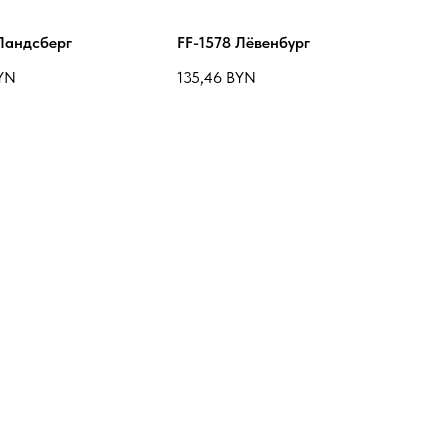
 Ландсберг
FF-1578 Лёвенбург
YN
135,46
BYN
 Сан Вито
YN