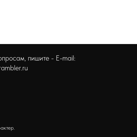
просам, пишите - E-mail:
ambler.ru
актер.