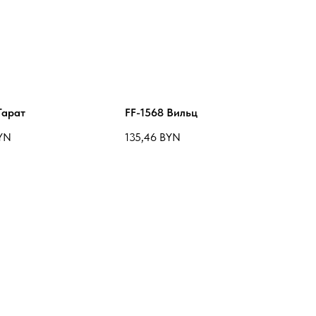
Гарат
FF-1568 Вильц
YN
135,46
BYN