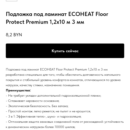
Подложка под ламинат ECOHEAT Floor
Protect Premium 1,2х10 м 3 мм
8,2
BYN
Купить сейчас
Подложка под ламинат ECOHEAT Floor Protect Premium 1,2х10 м 3 мм
разработана специально для того, чтобы обеспечить долговечность напольного
покрытия и стабильный уровень комфорта в комнатах, отличающихся по уровню
нагрузок, качеству стяжки, назначению помещения.
Преимущества:
- Не требует укладки дополнительной гидроизоляционной пленки;
- Сглаживает неровности основания;
- Экологическая безопасность. Без запаха;
- Простой монтаж: легко режется, не пылит и не крошится;
- 3 в 1: Эффективная тепло-, шумо- и гидроизоляция;
- Оптимальная защита замковых соединений пола от расхождений: устойчивость
к динамическим нагрузкам более 10000 циклов;