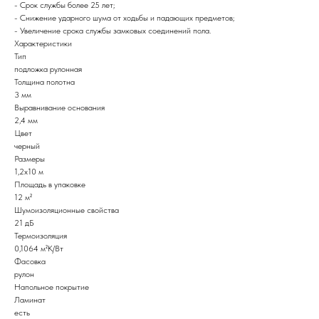
- Срок службы более 25 лет;
- Снижение ударного шума от ходьбы и падающих предметов;
- Увеличение срока службы замковых соединений пола.
Характеристики
Тип
подложка рулонная
Толщина полотна
3 мм
Выравнивание основания
2,4 мм
Цвет
черный
Размеры
1,2х10 м
Площадь в упаковке
12 м²
Шумоизоляционные свойства
21 дБ
Термоизоляция
0,1064 м²К/Вт
Фасовка
рулон
Напольное покрытие
Ламинат
есть