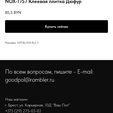
NOX-1757 Клеевая плитка Дюфур
85,5
BYN
Купить сейчас
Размеры: 609.8x304.8x2.3
По всем вопросам, пишите - E-mail:
goodpol@rambler.ru
Наш магазин:
г. Брест, ул. Карьерная, 10Д "Ваш Пол"
+375 (29) 275-03-03