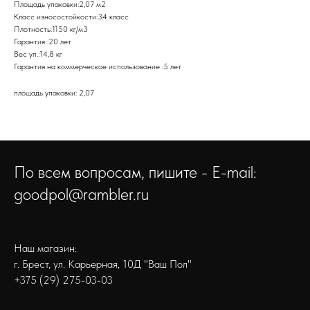
Площадь упаковки:2,07 м2
Класс износостойкости:34 класс
Плотность:1150 кг/м3
Гарантия :20 лет
Вес уп.:14,8 кг
Гарантия на коммерческое использование :5 лет
площадь упаковки: 2,07
По всем вопросам, пишите - E-mail:
goodpol@rambler.ru
Наш магазин:
г. Брест, ул. Карьерная, 10Д "Ваш Пол"
+375 (29) 275-03-03