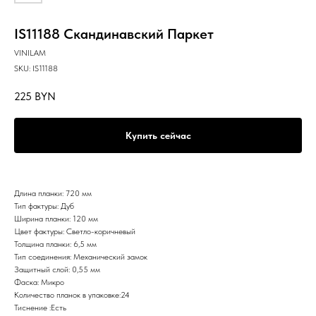
IS11188 Скандинавский Паркет
VINILAM
SKU:
IS11188
225
BYN
Купить сейчас
Длина планки: 720 мм
Тип фактуры: Дуб
Ширина планки: 120 мм
Цвет фактуры: Светло-коричневый
Толщина планки: 6,5 мм
Тип соединения: Механический замок
Защитный слой: 0,55 мм
Фаска: Микро
Количество планок в упаковке:24
Тиснение :Есть