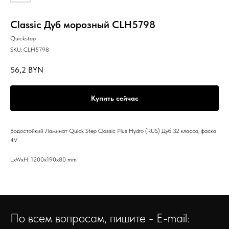
Classic Дуб морозный CLH5798
Quickstep
SKU:
CLH5798
56,2
BYN
Купить сейчас
Водостойкий Ламинат Quick Step Classic Plus Hydro (RUS) Дуб 32 класса, фаска
4V
LxWxH: 1200x190x80 mm
По всем вопросам, пишите - E-mail: