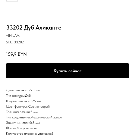
33202 Дуб Аликанте
VINILAM
SKU:
33202
159,9
BYN
Купить сейчас
Длина планки:1220 мм
Тип фактуры:Дуб
Ширина планки:225 мм
Цвет фактуры: Светло-серый
Толщина планки:8 мм
Тип соединения:Механический замок
Защитный слой:0,5 мм
Фаска:Микро-фаска
Количество планок в упаковке:8