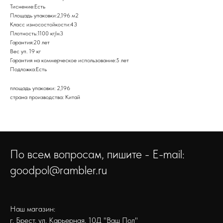
Тиснение:Есть
Площадь упаковки:2,196 м2
Класс износостойкости:43
Плотность:1100 кг/м3
Гарантия:20 лет
Вес уп. 19 кг
Гарантия на коммерческое использование:5 лет
Подложка:Есть
площадь упаковки: 2,196
страна производства: Китай
По всем вопросам, пишите - E-mail:
goodpol@rambler.ru
Наш магазин:
г. Брест, ул. Карьерная, 10Д "Ваш Пол"