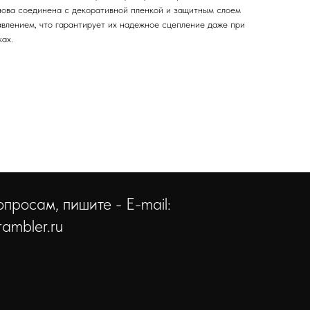
нова соединена с декоративной пленкой и защитным слоем
авлением, что гарантирует их надежное сцепление даже при
ах.
просам, пишите - E-mail:
ambler.ru