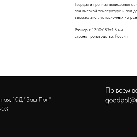
Твердая и прочная полимерная ос
при высокой температуре и под д
высоких эксплуатационных нагрузк
Размеры: 1200х183х4.5 мм
страна производства: Россия
По всем во
goodpol@r
ерная, 10Д "Ваш Пол"
-03