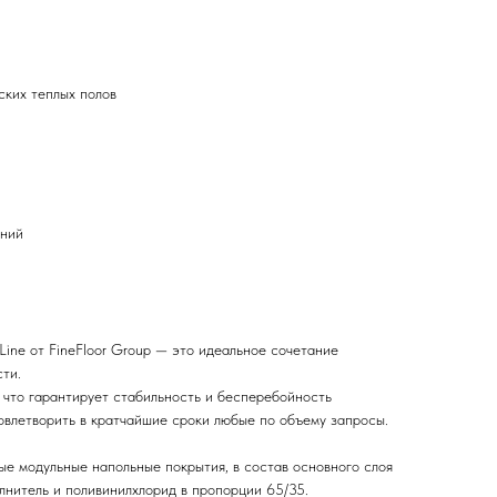
ских теплых полов
ений
ine от FineFloor Group — это идеальное сочетание
ти.
 что гарантирует стабильность и бесперебойность
овлетворить в кратчайшие сроки любые по объему запросы.
ые модульные напольные покрытия, в состав основного слоя
лнитель и поливинилхлорид в пропорции 65/35.