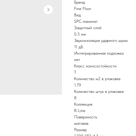
Бренд
Fine Floor
Вид
SPC-ламинат
Защитный слой
0.5 мм
Звукоизоляция ударного шума
11 дБ
Интегрированная подложка
нет
Класс износостойкости
T
Количество м2 в упаковке
1.79
Количество штук в упаковке
8
Коллекция
R-Line
Поверхность
матовая
Размер