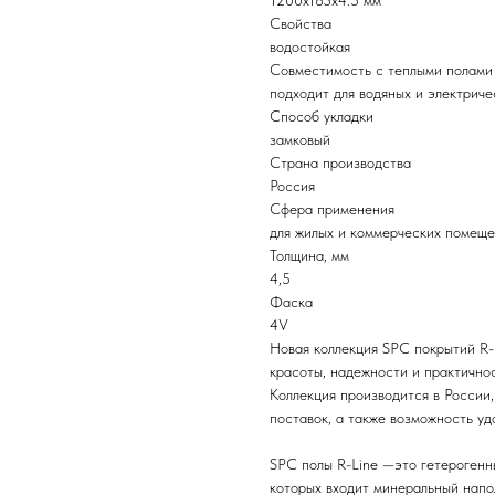
1200х183х4.5 мм
Свойства
водостойкая
Совместимость с теплыми полами
подходит для водяных и электриче
Способ укладки
замковый
Страна производства
Россия
Сфера применения
для жилых и коммерческих помещ
Толщина, мм
4,5
Фаска
4V
Новая коллекция SPC покрытий R-L
красоты, надежности и практичнос
Коллекция производится в России,
поставок, а также возможность уд
SPC полы R-Line —это гетерогенн
которых входит минеральный напо