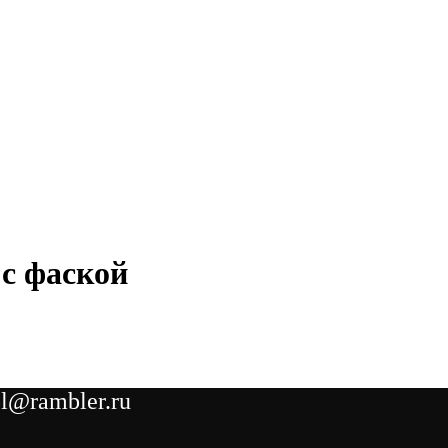
с фаской
l@rambler.ru