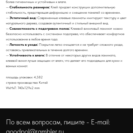
более гигиеничным и устойчивым к влаге.
—
Стабильность размеров:
Клей придает конструкции дополнительную
стабильность, предотвращая деформацию и смещение панелей со временем.
—
Эстетичный вид:
Современные клеевые ламинаты имитируют текстуру и цвет
натурального дерева, создавая аутентичный и стильный внешний вид.
—
Совместимость с подогревом полов:
Клеевой виниловый ламинат можно
безопасно использовать с системами подогрева, что обеспечивает комфортное
использование в любое время года.
—
Легкость в уходе:
Покрытие легко очищается и не требует сложного ухода,
оставаясь привлекательным в течение долгого времени.
—
Устойчивость к влаге:
В отличие от некоторых других видов ламината,
клеевой винил лучше защищен от влаги, что делает его подходящим для кухни и
ванных комнат.
площадь упаковки: 4,582
страна производства: Китай
WxHxT: 740x129x2 mm
По всем вопросам, пишите - E-mail:
goodpol@rambler.ru