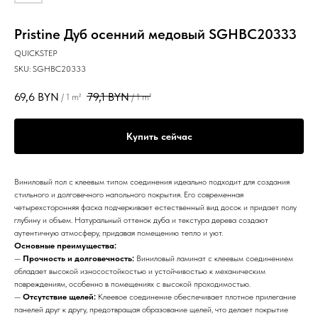
Pristine Дуб оcенний медовый SGHBC20333
QUICKSTEP
SKU:
SGHBC20333
69,6
BYN
79,1
BYN
/
1 m²
/
1 m²
Купить сейчас
Виниловый пол с клеевым типом соединения идеально подходит для создания
стильного и долговечного напольного покрытия. Его современная
четырехсторонняя фаска подчеркивает естественный вид досок и придает полу
глубину и объем. Натуральный оттенок дуба и текстура дерева создают
аутентичную атмосферу, придавая помещению тепло и уют.
Основные преимущества:
—
Прочность и долговечность:
Виниловый ламинат с клеевым соединением
обладает высокой износостойкостью и устойчивостью к механическим
повреждениям, особенно в помещениях с высокой проходимостью.
—
Отсутствие щелей:
Клеевое соединение обеспечивает плотное прилегание
панелей друг к другу, предотвращая образование щелей, что делает покрытие