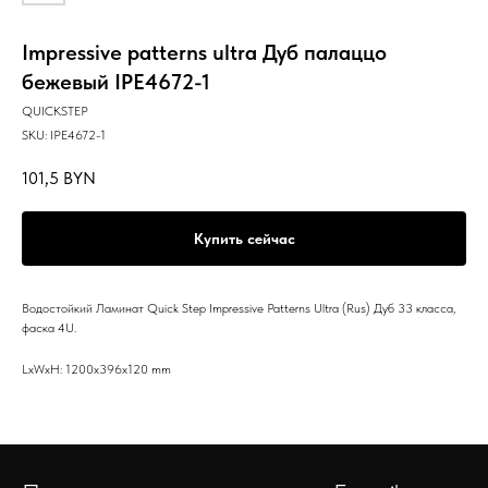
Impressive patterns ultra Дуб палаццо
бежевый IPE4672-1
QUICKSTEP
SKU:
IPE4672-1
101,5
BYN
Купить сейчас
Водостойкий Ламинат Quick Step Impressive Patterns Ultra (Rus) Дуб 33 класса,
фаска 4U.
LxWxH: 1200x396x120 mm