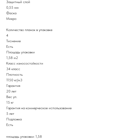
Защитный слой
0,55 мм
Фаска
Микро
Количество планок в упаковке
4
Тиснение
Есть
Площадь упаковки
1,58 м2
Класс износостойкости
34 класс
Плотность
1150 кг/м3
Гарантия
20 лет
Вес уп.
15 кг
Гарантия на коммерческое использование
5 лет
Подложка
Есть
площадь упаковки: 1,58