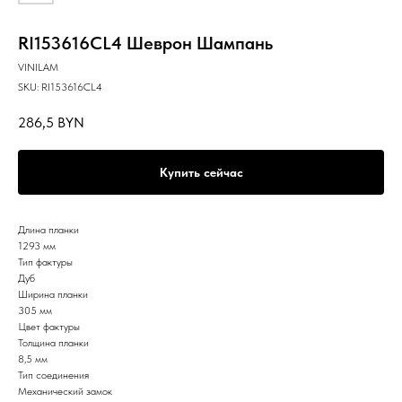
RI153616CL4 Шеврон Шампань
VINILAM
SKU:
RI153616CL4
286,5
BYN
Купить сейчас
Длина планки
1293 мм
Тип фактуры
Дуб
Ширина планки
305 мм
Цвет фактуры
Толщина планки
8,5 мм
Тип соединения
Механический замок