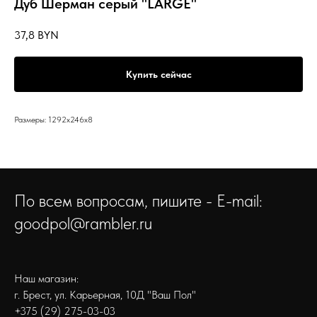
Дуб Шерман серый "LARGE"
37,8
BYN
Купить сейчас
Размеры: 1292x246x8
По всем вопросам, пишите - E-mail:
goodpol@rambler.ru
Наш магазин:
г. Брест, ул. Карьерная, 10Д "Ваш Пол"
+375 (29) 275-03-03