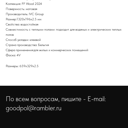
Коллекция: FF Wood 2024
Поверхность: матовая
Производитель: IVC Group
Размер:1320х196х2.5 мм
Свойства: водостойкая
Совместимость с теплыми полами: подходит для водяных и электрических теплых
полов
Способ укладки: клеевой
Страна производства: Бельгия
Сфера применения:для жилых и коммерческих помещений
Фаска: 4V
Размеры: 659x329x2.5
По всем вопросам, пишите - E-mail:
goodpol@rambler.ru