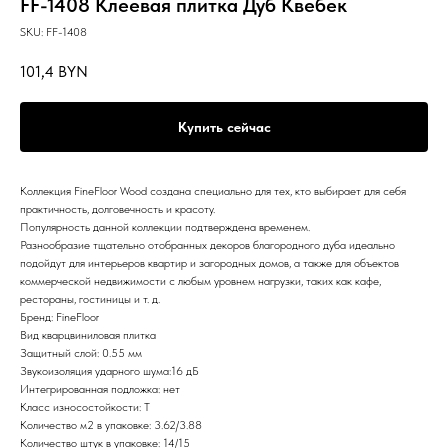
FF-1408 Клеевая плитка Дуб Квебек
SKU:
FF-1408
101,4
BYN
Купить сейчас
Коллекция FineFloor Wood создана специально для тех, кто выбирает для себя
практичность, долговечность и красоту.
Популярность данной коллекции подтверждена временем.
Разнообразие тщательно отобранных декоров благородного дуба идеально
подойдут для интерьеров квартир и загородных домов, а также для объектов
коммерческой недвижимости с любым уровнем нагрузки, таких как кафе,
рестораны, гостиницы и т. д.
Бренд: FineFloor
Вид кварцвиниловая плитка
Защитный слой: 0.55 мм
Звукоизоляция ударного шума:16 дБ
Интегрированная подложка: нет
Класс износостойкости: T
Количество м2 в упаковке: 3.62/3.88
Количество штук в упаковке: 14/15